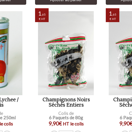
1
1
,65
,65
€ HT
€ HT
Lychee /
Champignons Noirs
Champi
is
Séchés Entiers
Séché
de
Colis de
C
de 250ml
6 Paquets de 80g
6 Paq
9,90€
9,90
e colis
HT le colis