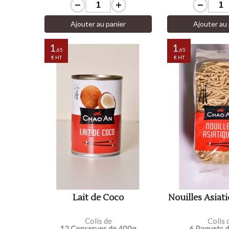
Ajouter au panier
Ajouter au 
1
1
,65
,65
€ HT
€ HT
Lait de Coco
Nouilles Asiati
Colis de
Colis 
12 Conserves de 400g
6 Paquets 