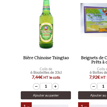
Bière Chinoise Tsingtao
Beignets de C
Prêts à 
Colis de
Colis 
6 Bouteilles de 33cl
6 Boîtes d
7,44€
7,92€
HT le colis
HT l
Ajouter au panier
Ajouter au 
1
1