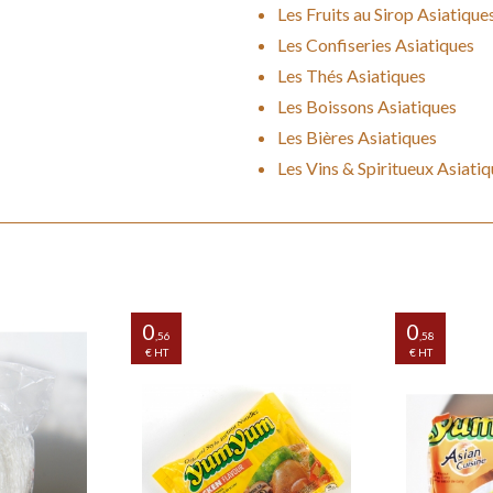
Les Fruits au Sirop Asiatique
our Desserts
Les Confiseries Asiatiques
s à base de
Les Thés Asiatiques
Les Boissons Asiatiques
Les Bières Asiatiques
Les Vins & Spiritueux Asiati
0
0
,56
,58
€ HT
€ HT