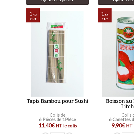
1
1
,90
,65
€ HT
€ HT
Tapis Bambou pour Sushi
Boisson au 
Litch
Colis de
Colis 
6 Pièces de 1Pièce
6 Canettes 
11,40€
9,90€
HT le colis
HT l