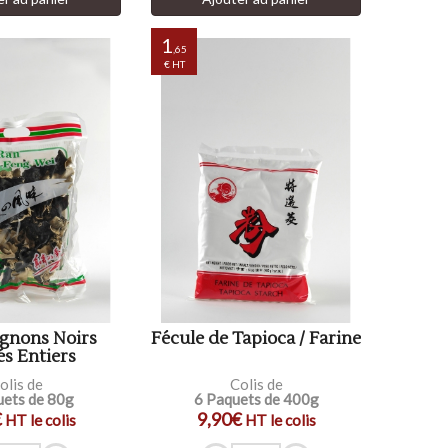
1
,65
€ HT
gnons Noirs
Fécule de Tapioca / Farine
s Entiers
olis de
Colis de
uets de 80g
6 Paquets de 400g
€
9,90€
HT le colis
HT le colis