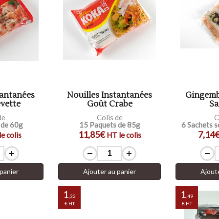
tantanées
Nouilles Instantanées
Gingemb
vette
Goût Crabe
S
de
Colis de
C
 de 60g
15 Paquets de 85g
6 Sachets s
11,85€
7,14
e colis
HT le colis
panier
Ajouter au panier
Ajout
1
1
,32
,49
€ HT
€ HT