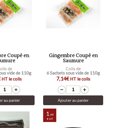
re Coupé en
Gingembre Coupé en
aumure
Saumure
olis de
Colis de
ous vide de 110g
6 Sachets sous vide de 110g
€
7,14€
HT le colis
HT le colis
er au panier
Ajouter au panier
1
,49
€ HT