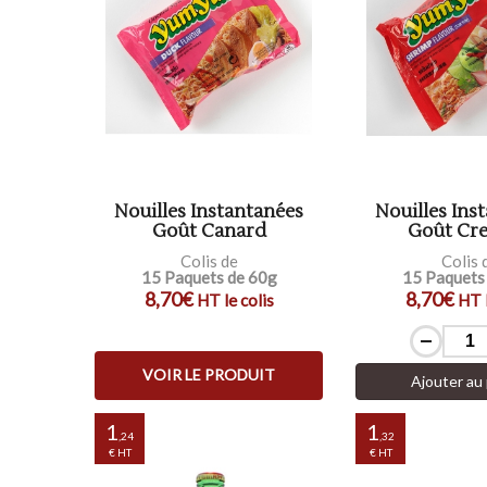
Nouilles Instantanées
Nouilles Ins
Goût Canard
Goût Cre
Colis de
Colis 
15 Paquets de 60g
15 Paquets
8,70€
8,70€
HT le colis
HT l
VOIR LE PRODUIT
Ajouter au 
1
1
,24
,32
€ HT
€ HT