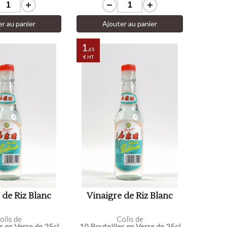
er au panier
Ajouter au panier
1
,65
€ HT
 de Riz Blanc
Vinaigre de Riz Blanc
olis de
Colis de
s en Verre de 25cl
10 Bouteilles en Verre de 25cl