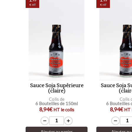
,49
,49
€ HT
€ HT
Sauce Soja Supérieure
Sauce Soja S
(claire)
(clair
Colis de
Colis 
6 Bouteilles de 150ml
6 Bouteilles
8,94€
8,94€
HT le colis
HT l
Ajouter au panier
Ajouter au 