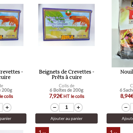
revettes -
Beignets de Crevettes -
Nouil
cuire
Prêts à cuire
de
Colis de
C
e 200g
6 Boîtes de 200g
6 Sach
7,92€
8,94
e colis
HT le colis
panier
Ajouter au panier
Ajout
1
1