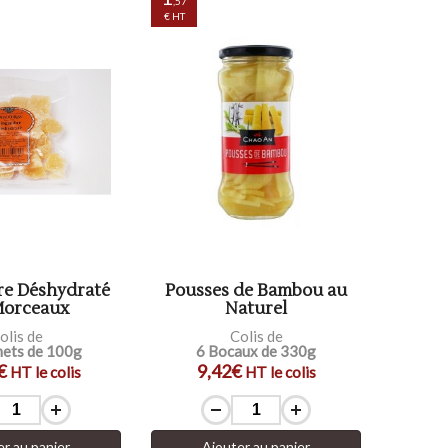
,57
€ HT
e Déshydraté
Pousses de Bambou au
Morceaux
Naturel
olis de
Colis de
hets de 100g
6 Bocaux de 330g
€
9,42€
HT le colis
HT le colis
er au panier
Ajouter au panier