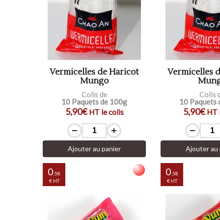
Vermicelles de Haricot
Vermicelles 
Mungo
Mun
Colis de
Colis 
10 Paquets de 100g
10 Paquets 
5,90€
5,90€
HT le colis
HT l
Ajouter au panier
Ajouter au 
0
0
,58
,58
€ HT
€ HT