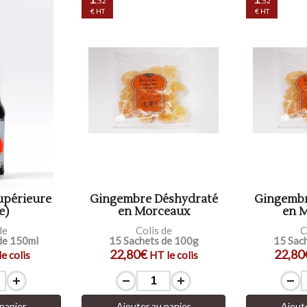
,52
,52
€ HT
€ HT
upérieure
Gingembre Déshydraté
Gingembr
e)
en Morceaux
en 
de
Colis de
C
 de 150ml
15 Sachets de 100g
15 Sac
22,80€
22,80
e colis
HT le colis
panier
Ajouter au panier
Ajout