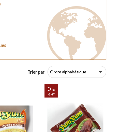
s
ques
Trier par
0
,58
€ HT