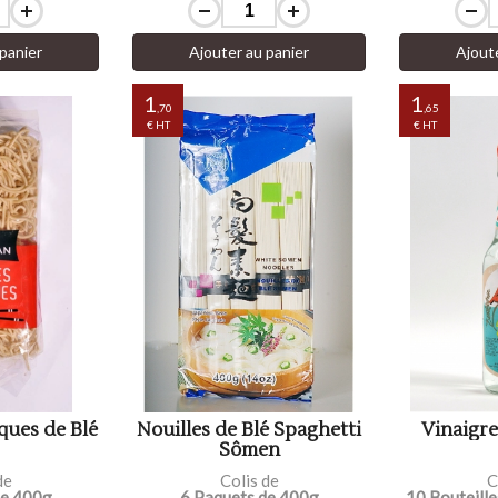
panier
Ajouter au panier
Ajout
1
1
,70
,65
€ HT
€ HT
ques de Blé
Nouilles de Blé Spaghetti
Vinaigre
Sômen
de
Colis de
C
de 400g
6 Paquets de 400g
10 Bouteille