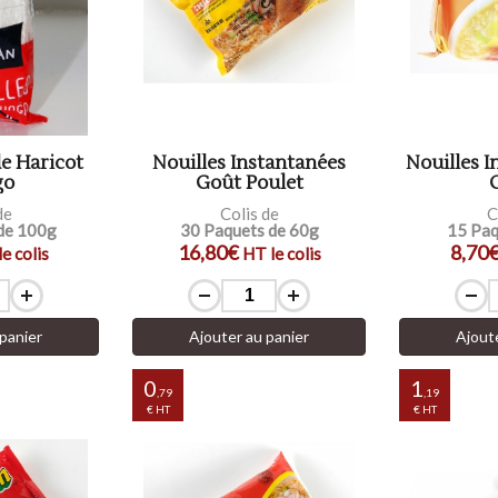
de Haricot
Nouilles Instantanées
Nouilles I
go
Goût Poulet
de
Colis de
C
de 100g
30 Paquets de 60g
15 Paq
16,80€
8,70
e colis
HT le colis
panier
Ajouter au panier
Ajout
0
1
,79
,19
€ HT
€ HT