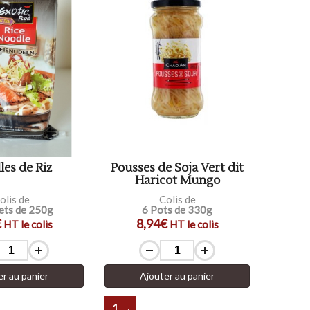
les de Riz
Pousses de Soja Vert dit
Haricot Mungo
olis de
Colis de
ets de 250g
6 Pots de 330g
€
8,94€
HT le colis
HT le colis
er au panier
Ajouter au panier
1