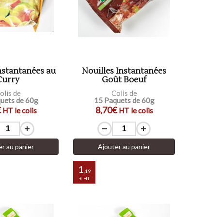
nstantanées au
Nouilles Instantanées
Curry
Goût Boeuf
olis de
Colis de
uets de 60g
15 Paquets de 60g
€
8,70€
HT le colis
HT le colis
er au panier
Ajouter au panier
1
,19
€ HT