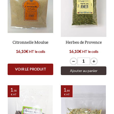
Citronnelle Moulue
Herbes de Provence
16,10€
16,10€
HT le colis
HT le colis
VOIR LE PRODUIT
Ajouter au panier
1
1
,58
,88
€ HT
€ HT