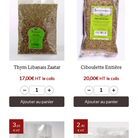
Thym Libanais Zaatar
Ciboulette Entière
17,00€
20,00€
HT le colis
HT le colis
Ajouter au panier
Ajouter au panier
3
2
,60
,40
€ HT
€ HT