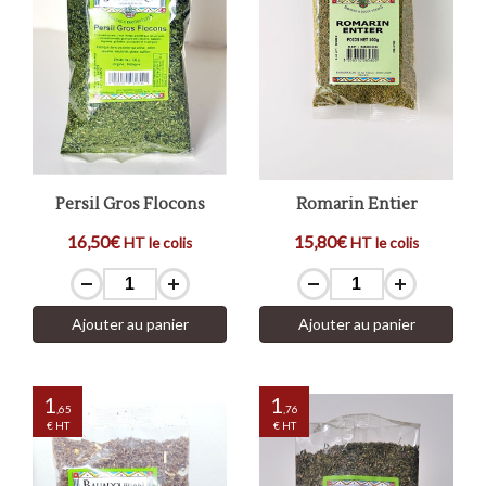
Persil Gros Flocons
Romarin Entier
16,50€
15,80€
HT le colis
HT le colis
Ajouter au panier
Ajouter au panier
1
1
,65
,76
€ HT
€ HT