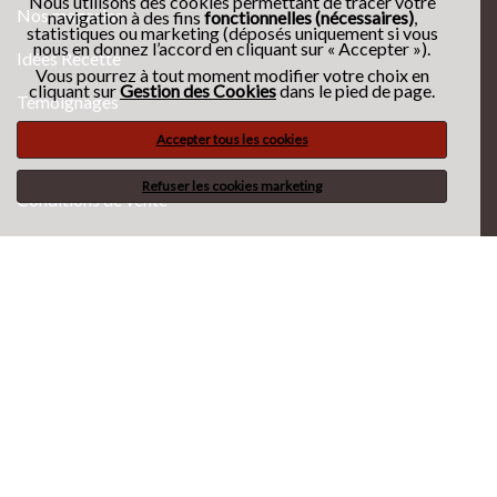
Nous utilisons des cookies permettant de tracer votre
Nos magasins
navigation à des fins
fonctionnelles (nécessaires)
,
statistiques ou marketing (déposés uniquement si vous
nous en donnez l’accord en cliquant sur « Accepter »).
Idées Recette
Vous pourrez à tout moment modifier votre choix en
cliquant sur
Gestion des Cookies
dans le pied de page.
Témoignages
Accepter tous les cookies
Partenaires
Refuser les cookies marketing
Conditions de vente
Nous contacter
Protection des données
Mentions légales
Bahadourian pour les particuliers
•
Création : La République du Clic
Suivez Bahadourian :