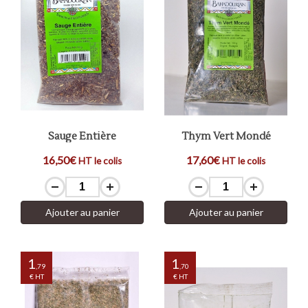
Sauge Entière
Thym Vert Mondé
16,50€
17,60€
HT le colis
HT le colis
Ajouter au panier
Ajouter au panier
1
1
,79
,70
€ HT
€ HT