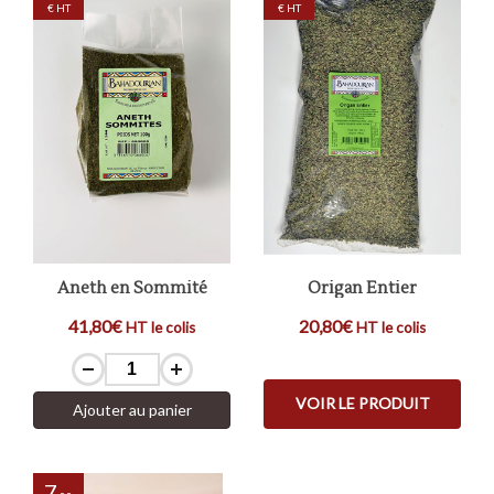
€ HT
€ HT
Aneth en Sommité
Origan Entier
41,80€
20,80€
HT le colis
HT le colis
VOIR LE PRODUIT
Ajouter au panier
7