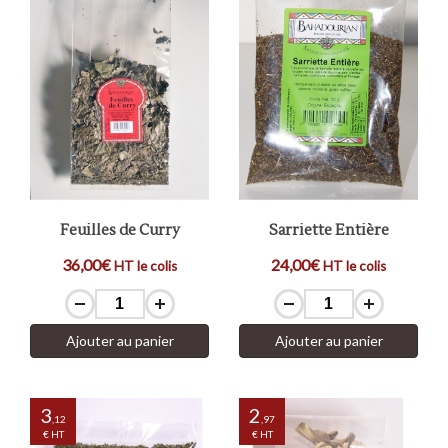
Feuilles de Curry
Sarriette Entière
36,00€
24,00€
HT le colis
HT le colis
Ajouter au panier
Ajouter au panier
3
2
,12
,97
€ HT
€ HT