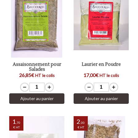
Assaisonnement pour
Laurier en Poudre
Salades
26,85€
17,00€
HT le colis
HT le colis
Ajouter au panier
Ajouter au panier
1
2
,70
,00
€ HT
€ HT