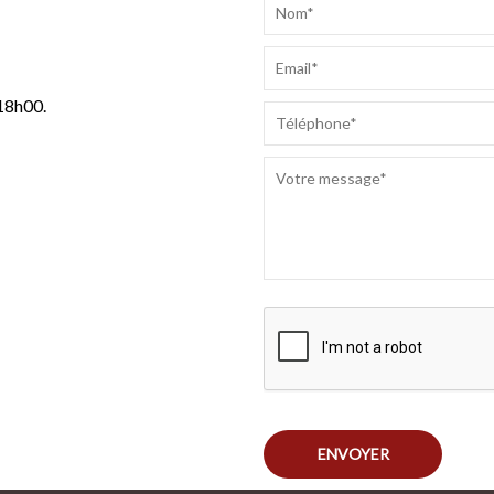
our Desserts
s à base de
 18h00.
ENVOYER