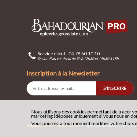
Service client : 04 78 60 10 10
Du lundi au vendredi de 9h à 12h30 et 14h30 à 18h
Inscription à la Newsletter
S'INSCRIRE
Nous utilisons des cookies permettant de tracer vo
marketing (déposés uniquement si vous nous en donn
Vous pourrez à tout moment modifier votre choix e
Bahadourian pour les particuliers
•
Création : La République du Clic