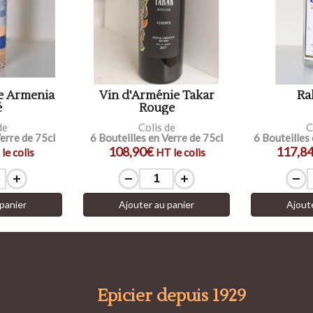
e Armenia
Vin d'Arménie Takar
Ra
é
Rouge
de
Colis de
C
Verre de 75cl
6 Bouteilles en Verre de 75cl
6 Bouteilles
108,90€
117,8
le colis
HT le colis
panier
Ajouter au panier
Ajout
Epicier depuis 1929