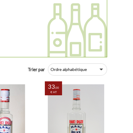
Trier par
33
,00
€ HT