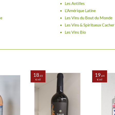
Les Antilles
our Desserts
L'Amérique Latine
s à base de
ie
Les Vins du Bout du Monde
Les Vins & Spiritueux Cacher
Les Vins Bio
18
19
,15
,64
€ HT
€ HT