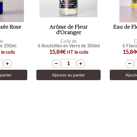
sée Rose
Arôme de Fleur
Eau de Fl
d'Oranger
de
Colis de
C
de 200ml
6 Bouteilles en Verre de 300ml
6 Flac
15,84€
15,84
le colis
HT le colis
panier
Ajouter au panier
Ajout