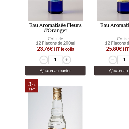
Eau Aromatisée Fleurs
Eau Aromati
d'Oranger
Colis de
Colis 
12 Flacons de 200ml
12 Flacons 
23,76€
25,80€
HT le colis
HT 
Ajouter au panier
Ajouter au 
3
,14
€ HT