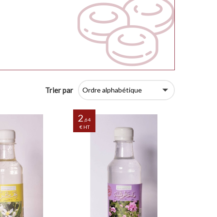
Trier par
2
,64
€ HT