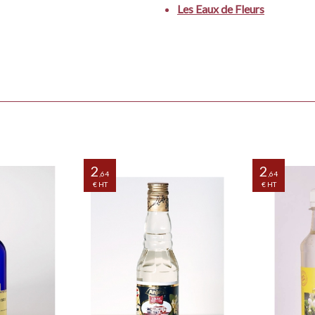
Les Eaux de Fleurs
our Desserts
s à base de
2
2
,64
,64
€ HT
€ HT