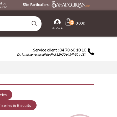
it ou
Site Particuliers :
ursé
0
0,00€
Service client : 04 78 60 10 10
Du lundi au vendredi de 9h à 12h30 et 14h30 à 18h
icles
iseries & Biscuits