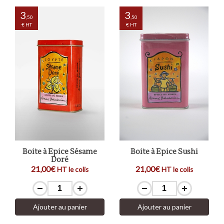
3
3
,50
,50
€ HT
€ HT
Boite à Epice Sésame
Boite à Epice Sushi
Doré
21,00€
21,00€
HT le colis
HT le colis
Ajouter au panier
Ajouter au panier