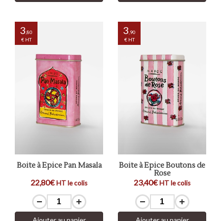
3
3
,80
,90
€ HT
€ HT
Boite à Epice Pan Masala
Boite à Epice Boutons de
Rose
22,80€
23,40€
HT le colis
HT le colis
Ajouter au panier
Ajouter au panier