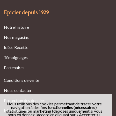
Epicier depuis 1929
Notre histoire
Nos magasins
Idées Recette
Témoignages
Partenaires
Conditions de vente
Nous contacter
Protection des données
Nous utilisons des cookies permettant de tracer votre
navigation à des fins
fonctionnelles (nécessaires)
,
Mentions légales
statistiques ou marketing (déposés uniquement si vous
nous en donnez l’accord en cliquant sur « Accepter »).