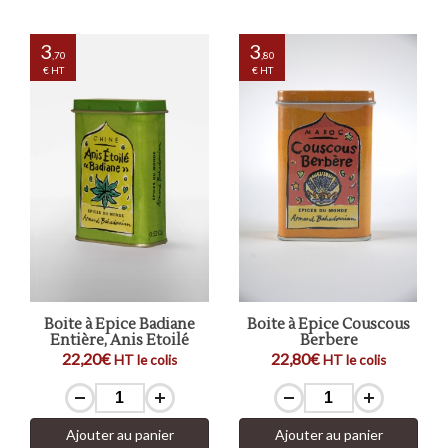
3
3
,70
,80
€ HT
€ HT
Boite à Epice Badiane
Boite à Epice Couscous
Entière, Anis Etoilé
Berbere
22,20€
22,80€
HT le colis
HT le colis
Ajouter au panier
Ajouter au panier