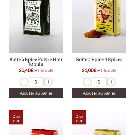
Boite à Epice Poivre Noir
Boite à Epice 4 Epices
Moulu
20,40€
21,00€
HT le colis
HT le colis
Ajouter au panier
Ajouter au panier
3
3
,50
,50
€ HT
€ HT