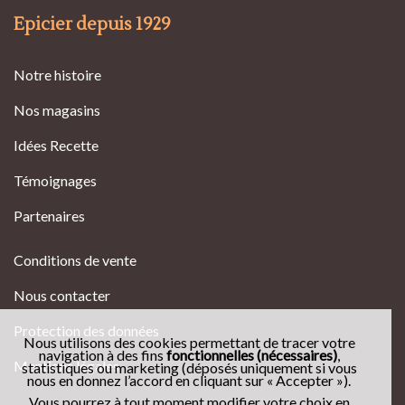
Epicier depuis 1929
Notre histoire
Nos magasins
Idées Recette
Témoignages
Partenaires
Conditions de vente
Nous contacter
Protection des données
Nous utilisons des cookies permettant de tracer votre
navigation à des fins
fonctionnelles (nécessaires)
,
Mentions légales
statistiques ou marketing (déposés uniquement si vous
nous en donnez l’accord en cliquant sur « Accepter »).
Vous pourrez à tout moment modifier votre choix en