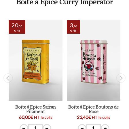
Boite à Epice Curry Imperator
20
3
,00
,90
€ HT
€ HT
Boite à Epice Safran
Boite à Epice Boutons de
Filament
Rose
60,00€
23,40€
HT le colis
HT le colis