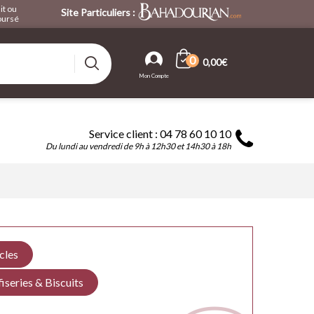
it ou
Site Particuliers :
ursé
0
0,00€
Service client : 04 78 60 10 10
Du lundi au vendredi de 9h à 12h30 et 14h30 à 18h
icles
iseries & Biscuits