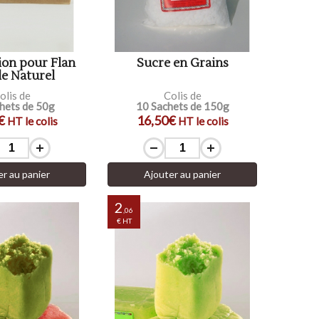
ion pour Flan
Sucre en Grains
le Naturel
olis de
Colis de
hets de 50g
10 Sachets de 150g
€
16,50€
HT le colis
HT le colis
er au panier
Ajouter au panier
2
,06
€ HT