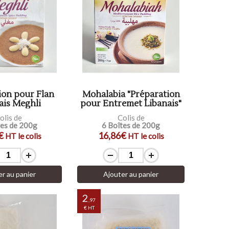
ion pour Flan
Mohalabia "Préparation
ais Meghli
pour Entremet Libanais"
olis de
Colis de
tes de 200g
6 Boîtes de 200g
€
16,86€
HT le colis
HT le colis
er au panier
Ajouter au panier
2
,97
€ HT