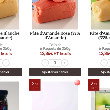
e Blanche
Pâte d'Amande Rose (33%
Pâte d'Am
mande)
d'Amande)
(33% 
de
Colis de
C
de 250g
6 Paquets de 250g
6 Paqu
12,36€
12,36
le colis
HT le colis
panier
Ajouter au panier
Ajout
3
2
,30
,72
€ HT
€ HT