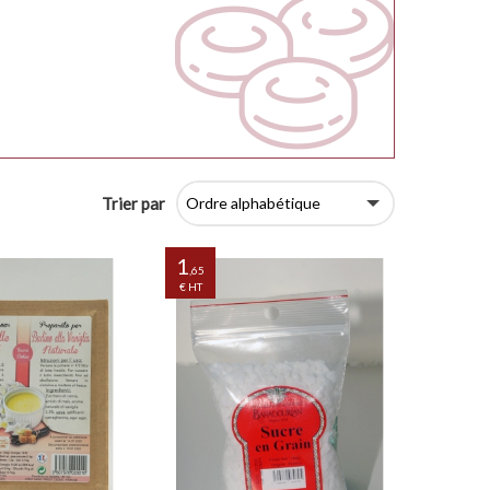
Trier par
1
,65
€ HT