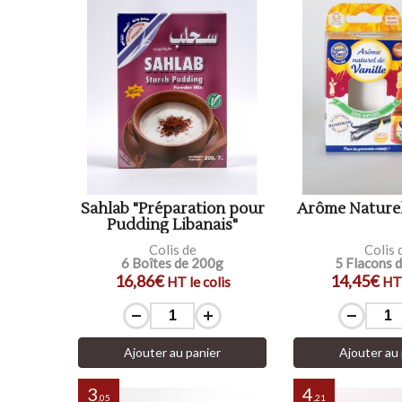
Sahlab "Préparation pour
Arôme Naturel
Pudding Libanais"
Colis de
Colis 
6 Boîtes de 200g
5 Flacons 
16,86€
14,45€
HT le colis
HT 
Ajouter au panier
Ajouter au 
3
4
,05
,21