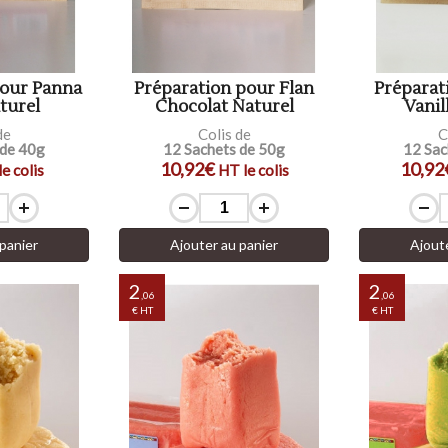
pour Panna
Préparation pour Flan
Préparat
turel
Chocolat Naturel
Vanil
de
Colis de
C
 de 40g
12 Sachets de 50g
12 Sac
10,92€
10,92
e colis
HT le colis
panier
Ajouter au panier
Ajout
2
2
,06
,06
€ HT
€ HT