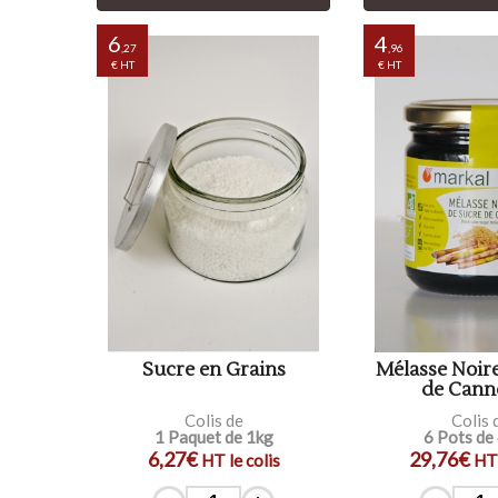
6
4
,27
,96
€ HT
€ HT
Sucre en Grains
Mélasse Noir
de Cann
Colis de
Colis 
1 Paquet de 1kg
6 Pots de
6,27€
29,76€
HT le colis
HT 