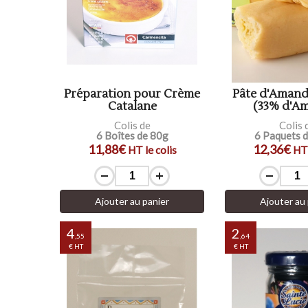
Préparation pour Crème
Pâte d'Amand
Catalane
(33% d'A
Colis de
Colis 
6 Boîtes de 80g
6 Paquets 
11,88€
12,36€
HT le colis
HT 
Ajouter au panier
Ajouter au 
4
2
,55
,64
€ HT
€ HT