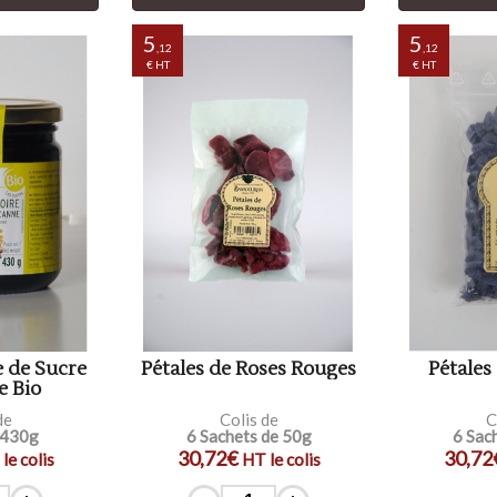
5
5
,12
,12
€ HT
€ HT
e de Sucre
Pétales de Roses Rouges
Pétales
e Bio
de
Colis de
C
 430g
6 Sachets de 50g
6 Sac
30,72€
30,72
le colis
HT le colis