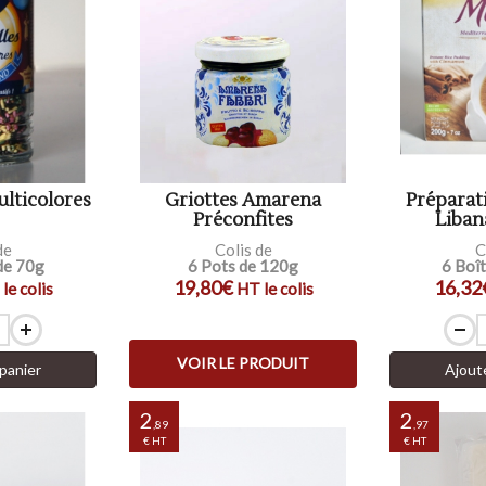
ulticolores
Griottes Amarena
Préparat
Préconfites
Liban
de
Colis de
C
de 70g
6 Pots de 120g
6 Boî
19,80€
16,32
le colis
HT le colis
VOIR LE PRODUIT
panier
Ajout
2
2
,89
,97
€ HT
€ HT