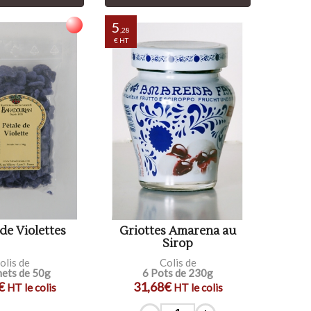
5
,28
€ HT
 de Violettes
Griottes Amarena au
Sirop
olis de
Colis de
hets de 50g
6 Pots de 230g
€
31,68€
HT le colis
HT le colis