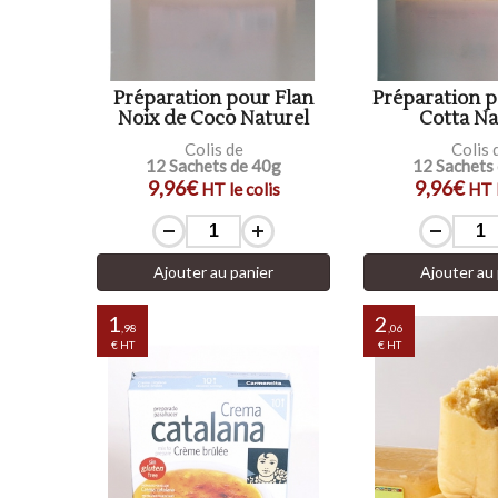
Préparation pour Flan
Préparation 
Noix de Coco Naturel
Cotta Na
Colis de
Colis 
12 Sachets de 40g
12 Sachets
9,96€
9,96€
HT le colis
HT l
Ajouter au panier
Ajouter au 
1
2
,98
,06
€ HT
€ HT