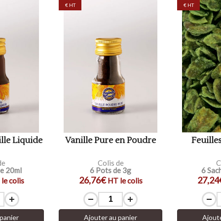
€ HT
€ HT
lle Liquide
Vanille Pure en Poudre
Feuille
de
Colis de
C
de 20ml
6 Pots de 3g
6 Sac
26,76€
27,24
le colis
HT le colis
panier
Ajouter au panier
Ajout