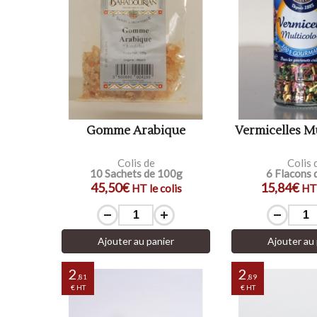
Gomme Arabique
Vermicelles M
Colis de
Colis 
10 Sachets de 100g
6 Flacons 
45,50€
15,84€
HT le colis
HT 
Ajouter au panier
Ajouter au 
2
2
,81
,89
€ HT
€ HT