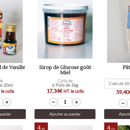
 de Vanille
Sirop de Glucose goût
Pât
Miel
de
Colis de
de 20ml
6 Pots de 1kg
17,34€
le colis
HT le colis
59,40
panier
Ajouter au panier
Ajout
4
4
,46
,54