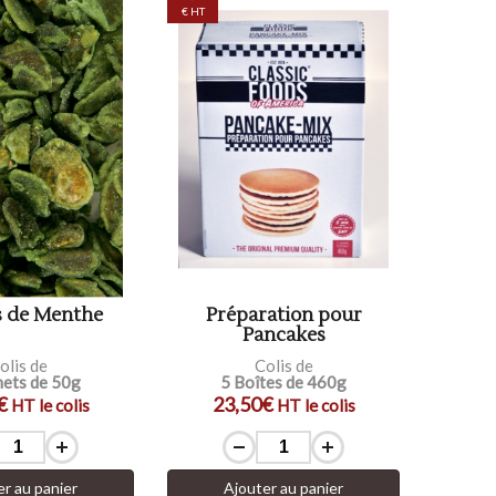
€ HT
s de Menthe
Préparation pour
Pancakes
olis de
Colis de
hets de 50g
5 Boîtes de 460g
€
23,50€
HT le colis
HT le colis
er au panier
Ajouter au panier