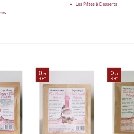
Les Pâtes à Desserts
our Desserts
ées
s à base de
0
0
,91
,91
€ HT
€ HT