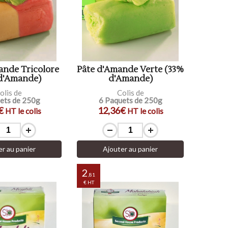
ande Tricolore
Pâte d'Amande Verte (33%
d'Amande)
d'Amande)
olis de
Colis de
ets de 250g
6 Paquets de 250g
€
12,36€
HT le colis
HT le colis
er au panier
Ajouter au panier
2
,81
€ HT