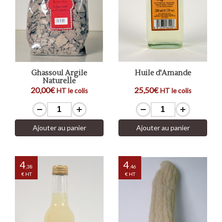
Ghassoul Argile
Huile d'Amande
Naturelle
20,00€
25,50€
HT le colis
HT le colis
Ajouter au panier
Ajouter au panier
4
4
,38
,46
€ HT
€ HT