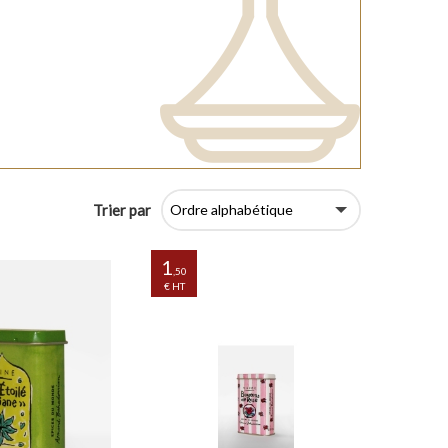
Trier par
1
,50
€ HT