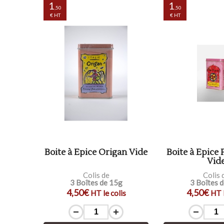
1
1
,50
,50
€ HT
€ HT
Boite à Epice Origan Vide
Boite à Epice
Vid
Colis de
Colis 
3 Boîtes de 15g
3 Boîtes 
4,50€
4,50€
HT le colis
HT l