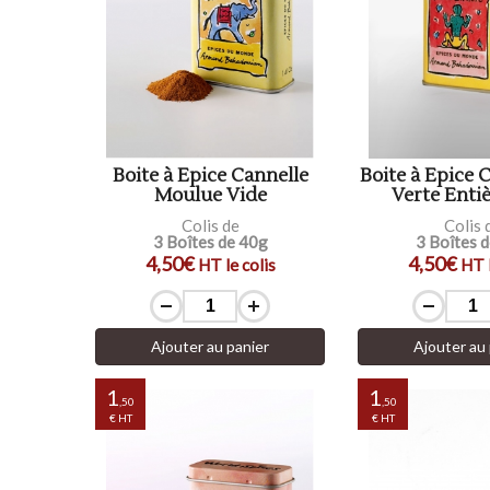
Boite à Epice Cannelle
Boite à Epice
Moulue Vide
Verte Enti
Colis de
Colis 
3 Boîtes de 40g
3 Boîtes 
4,50€
4,50€
HT le colis
HT l
Ajouter au panier
Ajouter au 
1
1
,50
,50
€ HT
€ HT