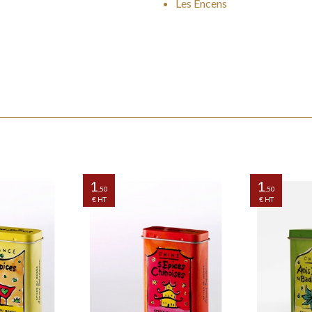
Les Encens
our Desserts
s à base de
1
1
,50
,50
€ HT
€ HT