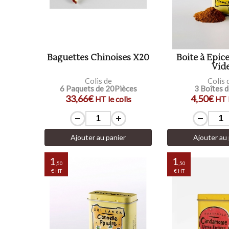
Baguettes Chinoises X20
Boite à Epice
Vid
Colis de
Colis 
6 Paquets de 20Pièces
3 Boîtes 
33,66€
4,50€
HT le colis
HT l
Ajouter au panier
Ajouter au 
1
1
,50
,50
€ HT
€ HT