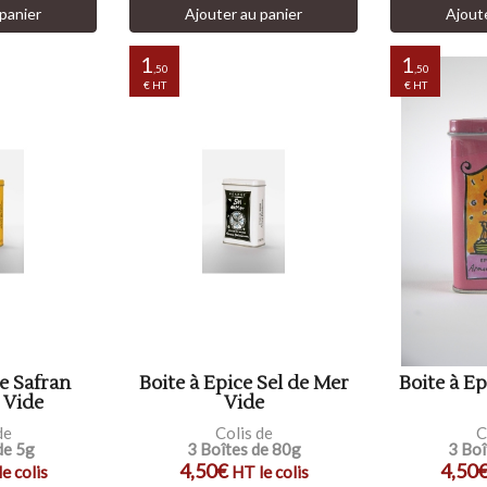
panier
Ajouter au panier
Ajout
1
1
,50
,50
€ HT
€ HT
ce Safran
Boite à Epice Sel de Mer
Boite à Ep
 Vide
Vide
de
Colis de
C
de 5g
3 Boîtes de 80g
3 Boî
4,50€
4,50
e colis
HT le colis