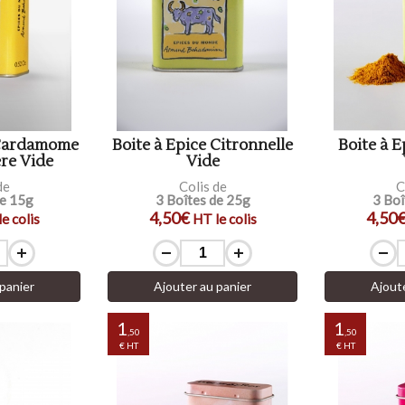
 Cardamome
Boite à Epice Citronnelle
Boite à 
ère Vide
Vide
de
Colis de
C
de 15g
3 Boîtes de 25g
3 Boî
4,50€
4,50
e colis
HT le colis
panier
Ajouter au panier
Ajout
1
1
,50
,50
€ HT
€ HT