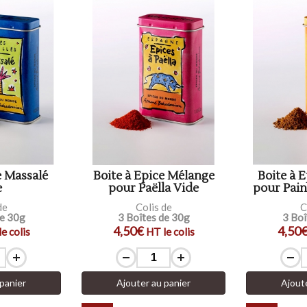
e Massalé
Boite à Epice Mélange
Boite à 
e
pour Paëlla Vide
pour Pain
de
Colis de
C
de 30g
3 Boîtes de 30g
3 Boî
4,50€
4,50
e colis
HT le colis
panier
Ajouter au panier
Ajout