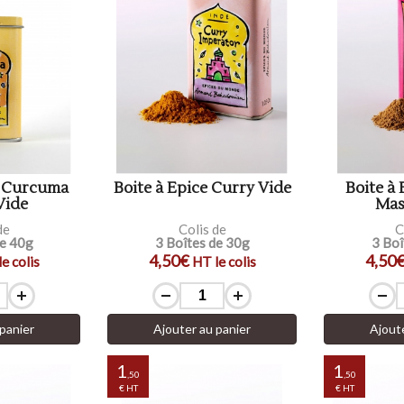
e Curcuma
Boite à Epice Curry Vide
Boite à
Vide
Mas
de
Colis de
C
de 40g
3 Boîtes de 30g
3 Boî
4,50€
4,50
e colis
HT le colis
panier
Ajouter au panier
Ajout
1
1
,50
,50
€ HT
€ HT