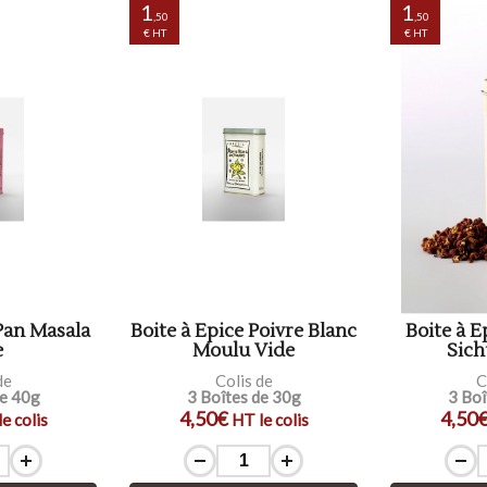
1
1
,50
,50
€ HT
€ HT
 Pan Masala
Boite à Epice Poivre Blanc
Boite à E
e
Moulu Vide
Sich
de
Colis de
C
de 40g
3 Boîtes de 30g
3 Boî
4,50€
4,50
e colis
HT le colis