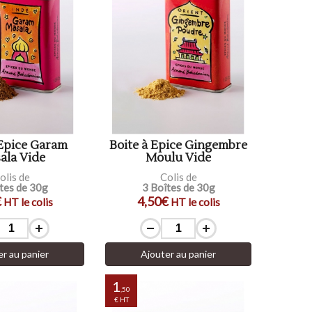
 Epice Garam
Boite à Epice Gingembre
ala Vide
Moulu Vide
olis de
Colis de
tes de 30g
3 Boîtes de 30g
€
4,50€
HT le colis
HT le colis
er au panier
Ajouter au panier
1
,50
€ HT