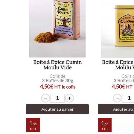
Boite à Épice Cumin
Boite à Epic
Moulu Vide
Moulu 
Colis de
Colis 
3 Boîtes de 30g
3 Boîtes 
4,50€
4,50€
HT le colis
HT l
Ajouter au panier
Ajouter au 
1
1
,50
,50
€ HT
€ HT