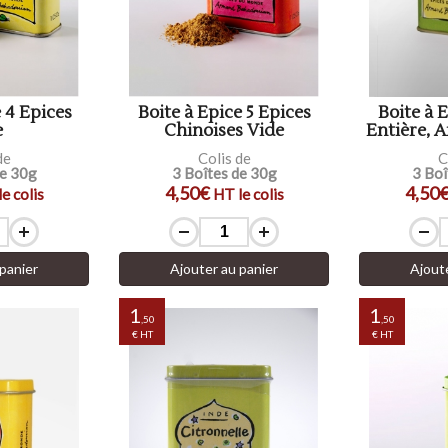
 4 Epices
Boite à Epice 5 Epices
Boite à 
e
Chinoises Vide
Entière, A
de
Colis de
C
de 30g
3 Boîtes de 30g
3 Boî
4,50€
4,50
e colis
HT le colis
panier
Ajouter au panier
Ajout
1
1
,50
,50
€ HT
€ HT