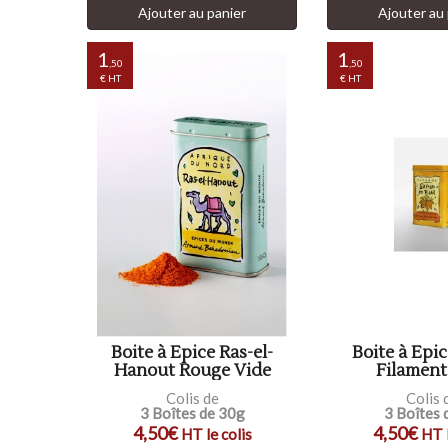
Ajouter au panier
Ajouter au 
1
1
,50
,50
€ HT
€ HT
Boite à Epice Ras-el-
Boite à Epi
Hanout Rouge Vide
Filament
Colis de
Colis 
3 Boîtes de 30g
3 Boîtes 
4,50€
4,50€
HT le colis
HT l