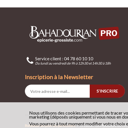
Service client : 04 78 60 10 10
Du lundi au vendredi de 9h à 12h30 et 14h30 à 18h
Inscription à la Newsletter
S'INSCRIRE
Nous utilisons des cookies permettant de tracer vo
marketing (déposés uniquement si vous nous en donn
Vous pourrez à tout moment modifier votre choix e
Bahadourian pour les particuliers
•
Création : La République du Clic