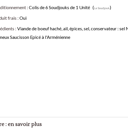
our Desserts
ditionnement :
Colis de 6 Soudjouks de 1 Unité (
)
Le Soudjouk
uit frais :
Oui
s à base de
édients :
Viande de boeuf haché, ail, épices, sel, conservateur : sel 
meux Saucisson Epicé à l'Arménienne
 : en savoir plus