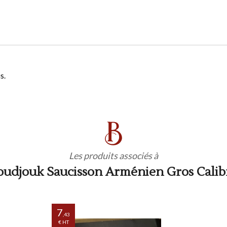
s.
Les produits associés à
oudjouk Saucisson Arménien Gros Calib
7
,43
€ HT