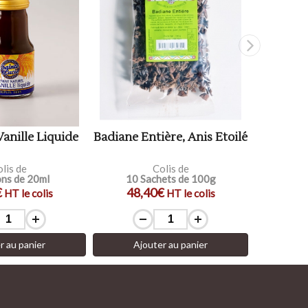
Vanille Liquide
Badiane Entière, Anis Etoilé
Rég
lis de
Colis de
ons de 20ml
10 Sachets de 100g
10 
€
48,40€
16
HT le colis
HT le colis
r au panier
Ajouter au panier
Aj