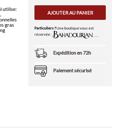
 utilise:
AJOUTER AU PANIER
,
onnelles
es gras
Particuliers ?
Une boutique vous est
7mg
réservée :
Expédition en 72h
Paiement sécurisé