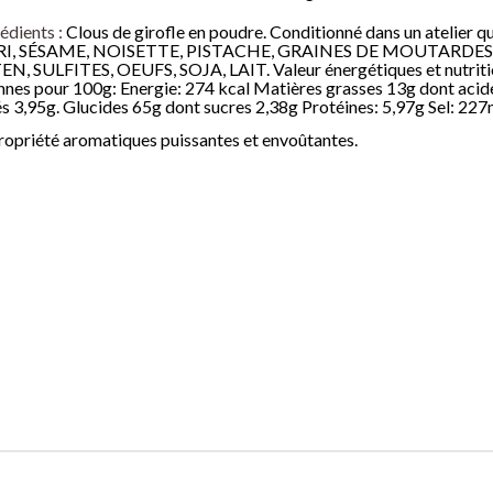
our Desserts
édients :
Clous de girofle en poudre. Conditionné dans un atelier qui
RI, SÉSAME, NOISETTE, PISTACHE, GRAINES DE MOUTARDES
N, SULFITES, OEUFS, SOJA, LAIT. Valeur énergétiques et nutriti
s à base de
nes pour 100g: Energie: 274 kcal Matières grasses 13g dont acid
és 3,95g. Glucides 65g dont sucres 2,38g Protéines: 5,97g Sel: 22
ropriété aromatiques puissantes et envoûtantes.