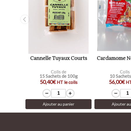
ulue
Cannelle Tuyaux Courts
Cardamome No
Colis de
Colis
 50g
15 Sachets de 100g
10 Sachets
50,40€
56,00€
colis
HT le colis
HT
ier
Ajouter au panier
Ajouter au