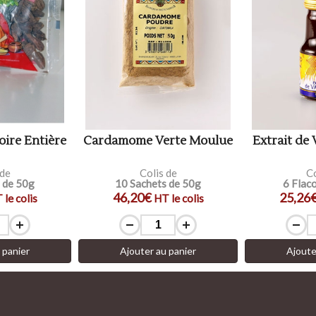
ire Entière
Cardamome Verte Moulue
Extrait de 
 de
Colis de
Co
 de 50g
10 Sachets de 50g
6 Flac
46,20€
25,26
 le colis
HT le colis
 panier
Ajouter au panier
Ajoute