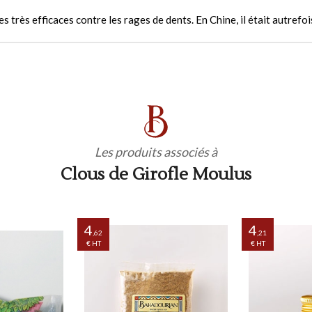
s très efficaces contre les rages de dents. En Chine, il était autrefo
Les produits associés à
Clous de Girofle Moulus
4
4
,62
,21
€ HT
€ HT