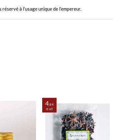
is réservé à l’usage unique de l’empereur.
4
1
,84
,68
€ HT
€ HT