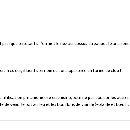
t presque entêtant si l’on met le nez au-dessus du paquet ! Son arôme r
ier. Très dur, il tient son nom de son apparence en forme de clou !
 utilisation parcimonieuse en cuisine, pour ne pas épuiser les autre
e de veau, le pot au feu et les bouillons de viande (volaille et bœuf)