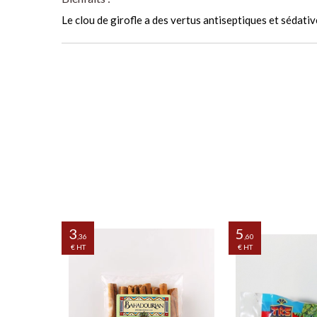
Le clou de girofle a des vertus antiseptiques et sédative
3
5
,36
,60
€ HT
€ HT