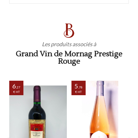
Les produits associés à
Grand Vin de Mornag Prestige
Rouge
6
5
,27
,78
€ HT
€ HT