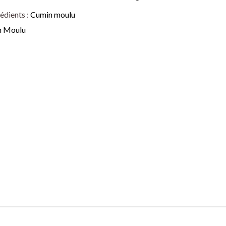
our Desserts
édients :
Cumin moulu
n Moulu
s à base de