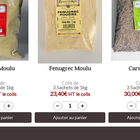
 Moulu
Fenugrec Moulu
Carv
 de
Colis de
Co
 de 1kg
3 Sachets de 1kg
3 Sach
23,40€
30,00
 le colis
HT le colis
 panier
Ajouter au panier
Ajoute