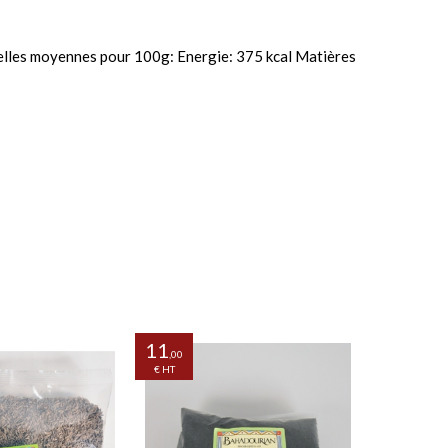
elles moyennes pour 100g: Energie: 375 kcal Matières
11
11
,00
,00
€ HT
€ HT