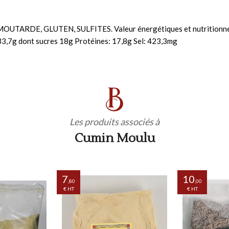
E, MOUTARDE, GLUTEN, SULFITES. Valeur énergétiques et nutritionn
33,7g dont sucres 18g Protéines: 17,8g Sel: 423,3mg
Les produits associés à
Cumin Moulu
7
10
,80
,00
€ HT
€ HT