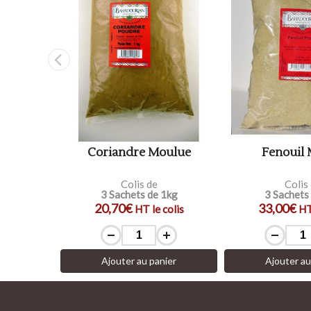
lu
Coriandre Moulue
Fenouil
Colis de
Colis
1kg
3 Sachets de 1kg
3 Sachets
20,70€
33,00€
colis
HT le colis
HT
ier
Ajouter au panier
Ajouter au