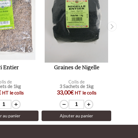
i Entier
Graines de Nigelle
C
lis de
Colis de
ets de 1kg
3 Sachets de 1kg
3 
€
33,00€
33
HT le colis
HT le colis
r au panier
Ajouter au panier
Aj