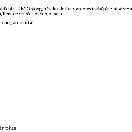
our Desserts
édients :
Thé Oolong, pétales de fleur, arômes (aubépine, aloé vera
, fleur de prunier, melon, acacia.
s à base de
olong aromatisé
ir plus