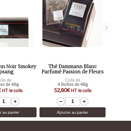
n Noir Smokey
Thé Dammann Blanc
Damm
psang
Parfumé Passion de Fleurs
Parfumé
lis de
Colis de
tes de 48g
4 Boîtes de 48g
4 
€
52,80€
27
HT le colis
HT le colis
r au panier
Ajouter au panier
Aj