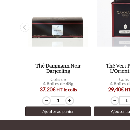
cadet
Thé Dammann Noir
Thé Vert 
ce N°405
Darjeeling
L'Orient
Colis de
Colis
00g
4 Boîtes de 48g
4 Boîtes 
37,20€
29,40€
colis
HT le colis
HT
ier
Ajouter au panier
Ajouter au