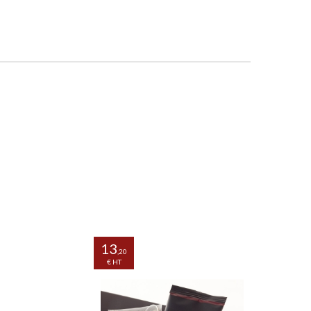
13
6
,20
,83
€ HT
€ HT