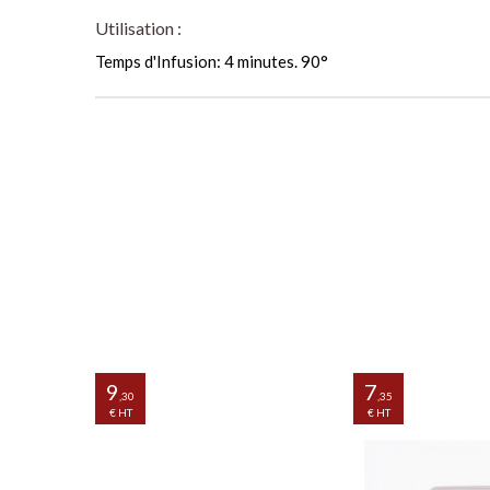
Utilisation :
Temps d'Infusion: 4 minutes. 90°
9
7
,30
,35
€ HT
€ HT