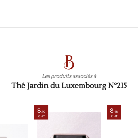
Les produits associés à
Thé Jardin du Luxembourg N°215
8
8
,70
,48
€ HT
€ HT