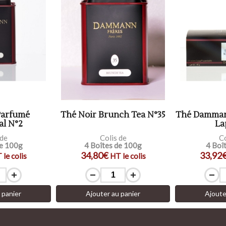
Parfumé
Thé Noir Brunch Tea N°35
Thé Damman
al N°2
La
 de
Colis de
Co
de 100g
4 Boîtes de 100g
4 Boî
34,80€
33,92
 le colis
HT le colis
 panier
Ajouter au panier
Ajoute