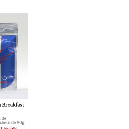
 Breakfast
s de
îcheur de 90g
T le colis