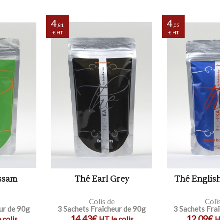
4
4
,81
,03
€ HT
€ HT
 Assam
Thé Earl Grey
Thé English
Colis de
Coli
ur de 90g
3 Sachets Fraîcheur de 90g
3 Sachets Fra
14,43€
12,09€
 colis
HT le colis
H