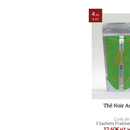
4
,20
€ HT
Thé Noir
Colis de
3 Sachets Fraîche
12,60€
HT le