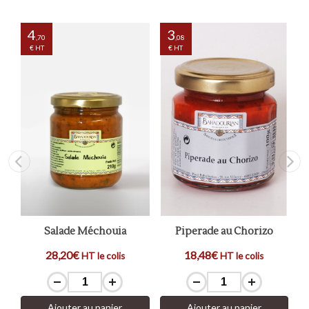
4
3
,70
,08
€ HT
€ HT
Salade Méchouia
Piperade au Chorizo
28,20€
18,48€
HT le colis
HT le colis
Ajouter au panier
Ajouter au panier