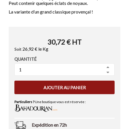
Peut contenir quelques éclats de noyaux.
Les Condiments
Les Matés
Les Extraits de Vanille
L'Italie
Les Eaux de Fleurs
La variante d’un grand classique provençal !
Les Gélatines
Les Vins
Les Tisanes & Infusions
Les Préparations pour Cocktails
Les Sucres
Les Antioxydants
L'éthylotest
Les Préparations pour Desserts
Les Epices des Continents
30,72 €
HT
Les Epices Asiatiques
26,92 €
le Kg
Soit
Les Epices de l'Est
QUANTITÉ
Les Epices du Proche Orient
Les Epices Indiennes
Les Epices Tex-Mex
Voir tous les articles
AJOUTER AU PANIER
Les Epices en Pâtes
Particuliers ?
Une boutique vous est réservée :
Les Epices au Kg
Expédition en 72h