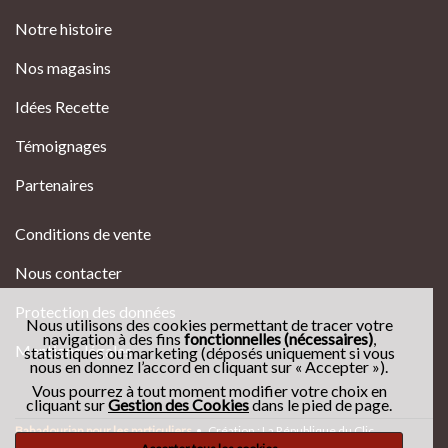
Notre histoire
Nos magasins
Idées Recette
Témoignages
Partenaires
Conditions de vente
Nous contacter
Protection des données
Nous utilisons des cookies permettant de tracer votre
navigation à des fins
fonctionnelles (nécessaires)
,
Mentions légales
statistiques ou marketing (déposés uniquement si vous
nous en donnez l’accord en cliquant sur « Accepter »).
Vous pourrez à tout moment modifier votre choix en
cliquant sur
Gestion des Cookies
dans le pied de page.
Bahadourian pour les particuliers
•
Création : La République du Clic