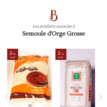
Les produits associés à
Semoule d'Orge Grosse
2
2
,06
,31
€ HT
€ HT