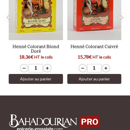
n
Henné Colorant Blond
Henné Colorant Cuivré
H
Doré
18,36€
15,78€
HT le colis
HT le colis
Ajouter au panier
Ajouter au panier