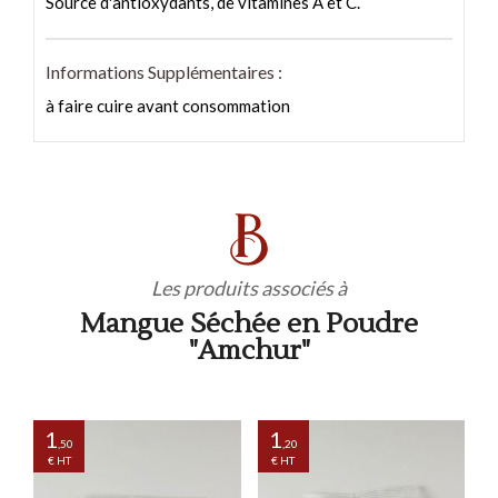
Source d'antioxydants, de vitamines A et C.
Informations Supplémentaires :
à faire cuire avant consommation
Les produits associés à
Mangue Séchée en Poudre
"Amchur"
1
1
,50
,20
€ HT
€ HT